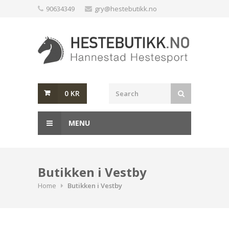
Skip
90634349
gry@hestebutikk.no
to
content
0
KR
MENU
Butikken i Vestby
Home
Butikken i Vestby