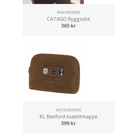
BAG/VESKER
CATAGO Ryggsekk
365
kr
ACCESSORIES
KL Beeford toalettmappe
599
kr