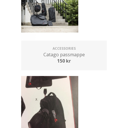
ACCESSORIES
Catago passmappe
150
kr