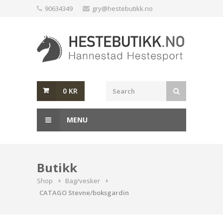
Skip
90634349
gry@hestebutikk.no
to
content
0
KR
MENU
Butikk
Shop
Bag/vesker
CATAGO Stevne/boksgardin