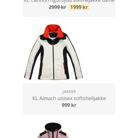
KL Cannon figursydd stevnejakke dame
2999
kr
1999
kr
JAKKER
KL Almach unisex softshelljakke
999
kr