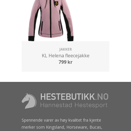
JAKKER
KL Helena fleecejakke
799
kr
Spennende varer av høy kvalitet fra kjente
merker som Kingsland, Horseware, Bucas,