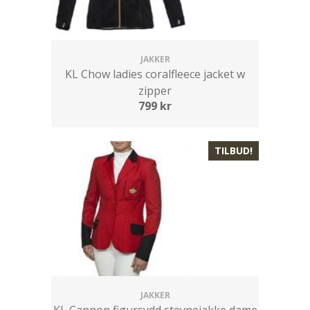
JAKKER
KL Chow ladies coralfleece jacket w
zipper
799
kr
TILBUD!
JAKKER