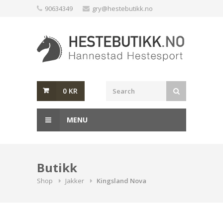
Skip
90634349
gry@hestebutikk.no
to
content
0
KR
MENU
Butikk
Shop
Jakker
Kingsland Nova