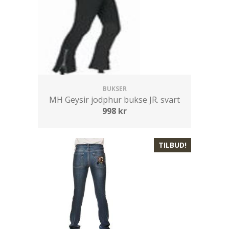
BUKSER
MH Geysir jodphur bukse JR. svart
998
kr
TILBUD!