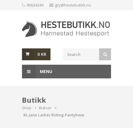
Skip
90634349
gry@hestebutikk.no
to
content
0
KR
MENU
Butikk
Shop
Bukser
KL Jane Ladies Riding Pantyhose