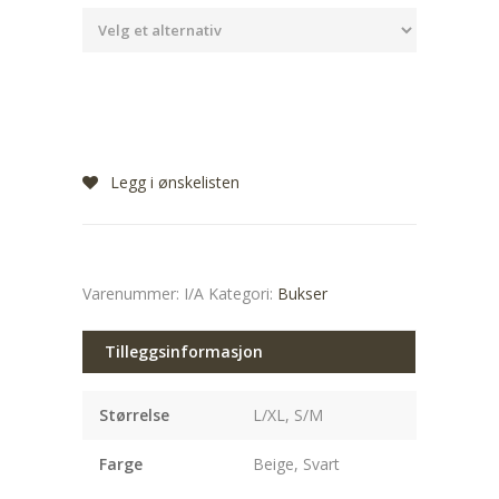
Legg i ønskelisten
Varenummer:
I/A
Kategori:
Bukser
Tilleggsinformasjon
Størrelse
L/XL, S/M
Farge
Beige, Svart