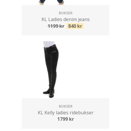
BUKSER
KL Ladies denim jeans
1199
kr
840
kr
BUKSER
KL Kelly ladies ridebukser
1799
kr