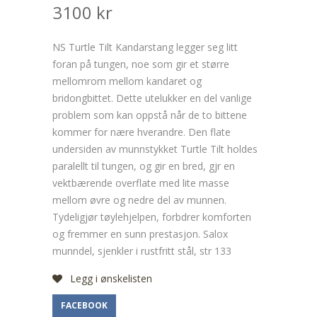
3100
kr
NS Turtle Tilt Kandarstang legger seg litt
foran på tungen, noe som gir et større
mellomrom mellom kandaret og
bridongbittet. Dette utelukker en del vanlige
problem som kan oppstå når de to bittene
kommer for nære hverandre. Den flate
undersiden av munnstykket Turtle Tilt holdes
paralellt til tungen, og gir en bred, gjr en
vektbærende overflate med lite masse
mellom øvre og nedre del av munnen.
Tydeligjør tøylehjelpen, forbdrer komforten
og fremmer en sunn prestasjon. Salox
munndel, sjenkler i rustfritt stål, str 133
Legg i ønskelisten
FACEBOOK