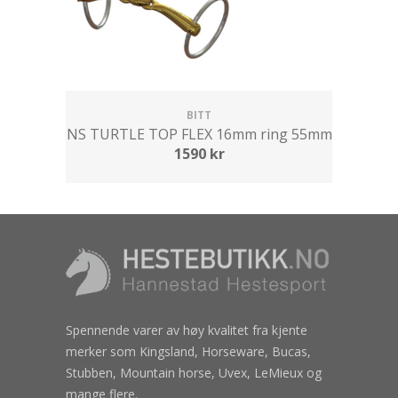
BITT
NS TURTLE TOP FLEX 16mm ring 55mm
1590
kr
Spennende varer av høy kvalitet fra kjente
merker som Kingsland, Horseware, Bucas,
Stubben, Mountain horse, Uvex, LeMieux og
mange flere.