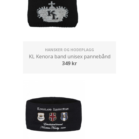
HANSKER OG HODEPLAGG
KL Kenora band unisex pannebånd
349
kr