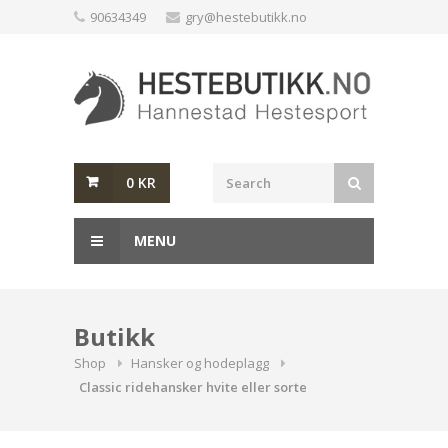
Skip
90634349
gry@hestebutikk.no
to
content
0
KR
MENU
Butikk
Shop
Hansker og hodeplagg
Classic ridehansker hvite eller sorte