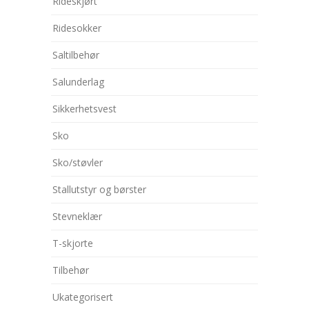
Rideskjørt
Ridesokker
Saltilbehør
Salunderlag
Sikkerhetsvest
Sko
Sko/støvler
Stallutstyr og børster
Stevneklær
T-skjorte
Tilbehør
Ukategorisert