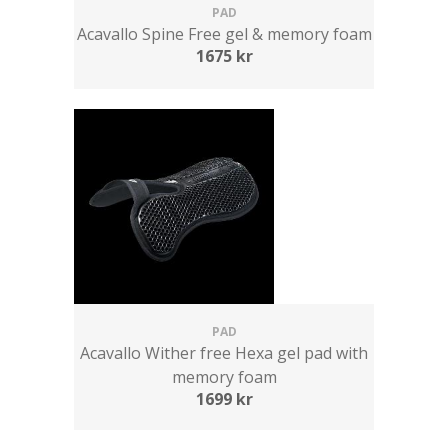
PAD
Acavallo Spine Free gel & memory foam
1675
kr
PAD
Acavallo Wither free Hexa gel pad with
memory foam
1699
kr