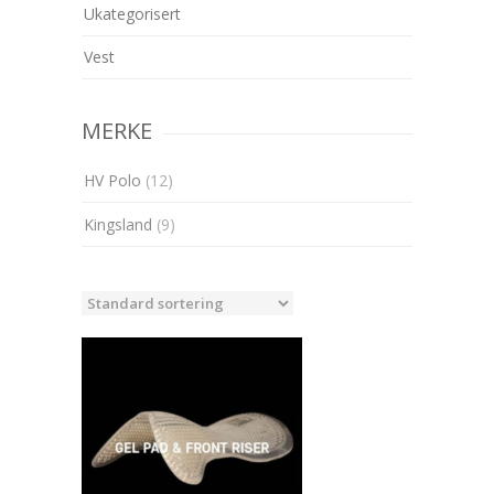
Ukategorisert
Vest
MERKE
HV Polo
(12)
Kingsland
(9)