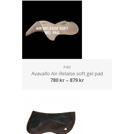
PAD
Avavallo Air-Relaise soft gel pad
780
kr
–
879
kr