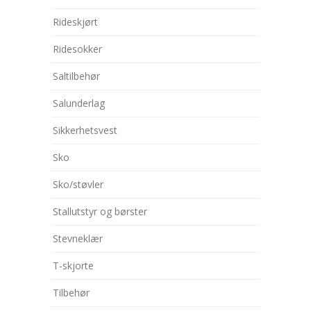
Rideskjørt
Ridesokker
Saltilbehør
Salunderlag
Sikkerhetsvest
Sko
Sko/støvler
Stallutstyr og børster
Stevneklær
T-skjorte
Tilbehør