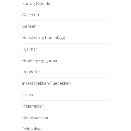
Fôr og tilskudd
Gavekort
Genser
Hansker og hodeplagg
Hjelmer
Hodelag og grimer
Hundefor
insektsdekken/fluedekken
Jakker
Pleiemidler
Refleksdekken
Ridebukser