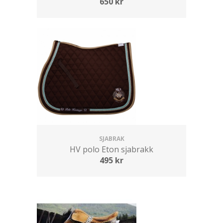
650
kr
SJABRAK
HV polo Eton sjabrakk
495
kr