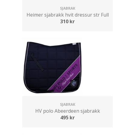
SJABRAK
Heimer sjabrakk hvit dressur str Full
310
kr
SJABRAK
HV polo Abeerdeen sjabrakk
495
kr