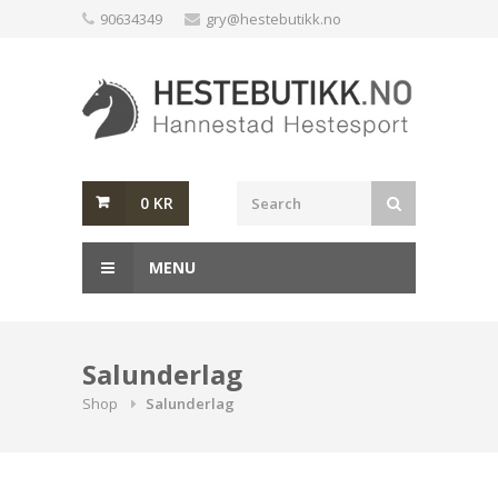
Skip
90634349
gry@hestebutikk.no
to
content
0
KR
MENU
Salunderlag
Shop
Salunderlag