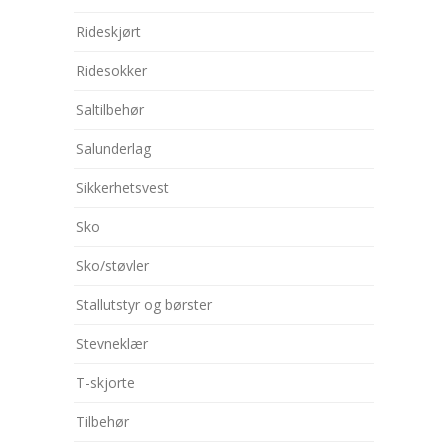
Rideskjørt
Ridesokker
Saltilbehør
Salunderlag
Sikkerhetsvest
Sko
Sko/støvler
Stallutstyr og børster
Stevneklær
T-skjorte
Tilbehør