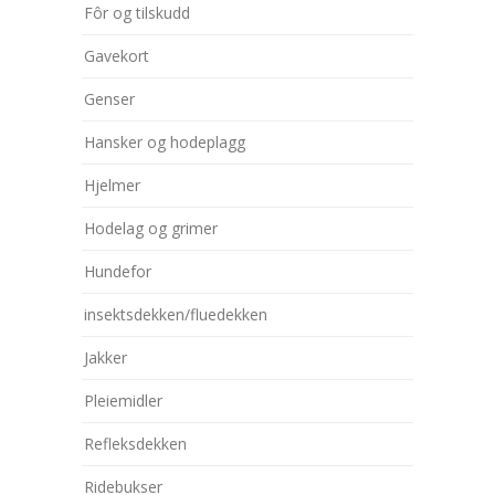
Fôr og tilskudd
Gavekort
Genser
Hansker og hodeplagg
Hjelmer
Hodelag og grimer
Hundefor
insektsdekken/fluedekken
Jakker
Pleiemidler
Refleksdekken
Ridebukser