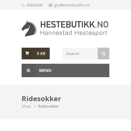
Skip
90634349
gry@hestebutikk.no
to
content
0
KR
MENU
Ridesokker
Shop
Ridesokker