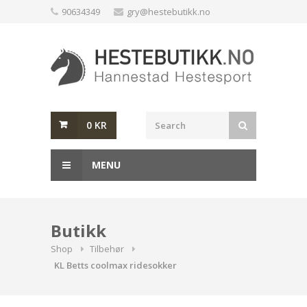
Skip
90634349
gry@hestebutikk.no
to
content
0
KR
MENU
Butikk
Shop
Tilbehør
KL Betts coolmax ridesokker