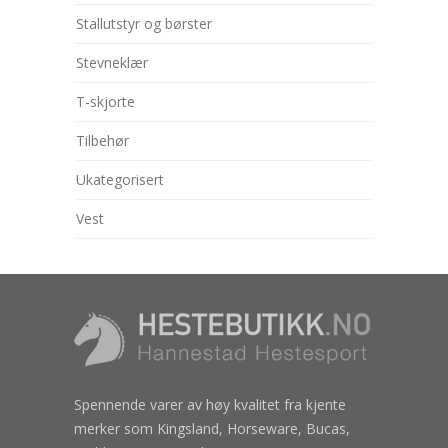
Stallutstyr og børster
Stevneklær
T-skjorte
Tilbehør
Ukategorisert
Vest
Spennende varer av høy kvalitet fra kjente
merker som Kingsland, Horseware, Bucas,