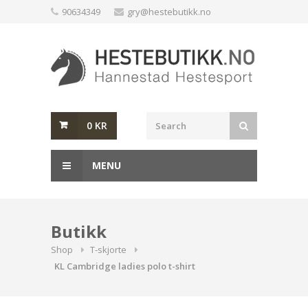
Skip
90634349
gry@hestebutikk.no
to
content
0
KR
MENU
Butikk
Shop
T-skjorte
KL Cambridge ladies polo t-shirt