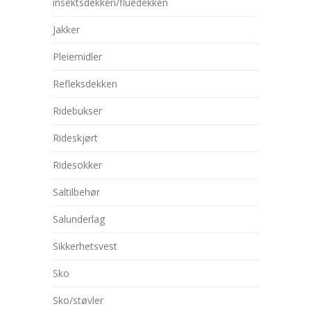
insektsdekken/fluedekken
Jakker
Pleiemidler
Refleksdekken
Ridebukser
Rideskjørt
Ridesokker
Saltilbehør
Salunderlag
Sikkerhetsvest
Sko
Sko/støvler