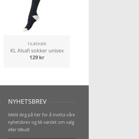
TILBEHØR
KL Alsafi sokker unisex
129
kr
NYHETSBREV
Meld deg på her for å motta våre
nyhetsbrev og bli varslet om salg
eller tilbud!.