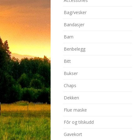
Accessories
Bag/vesker
Bandasjer
Barn
Benbelegg
Bitt
Bukser
Chaps
Dekken
Flue maske
Fôr og tilskudd
Gavekort