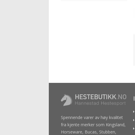
Spennende varer av høy kvalitet
fra kjente merker som Kingsland,
Horseware, Bucas, Stubben,