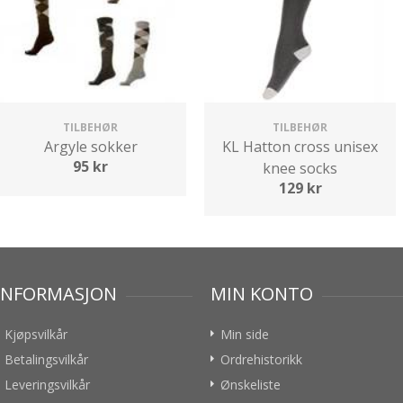
TILBEHØR
TILBEHØR
Argyle sokker
KL Hatton cross unisex
95
kr
knee socks
129
kr
INFORMASJON
MIN KONTO
Kjøpsvilkår
Min side
Betalingsvilkår
Ordrehistorikk
Leveringsvilkår
Ønskeliste