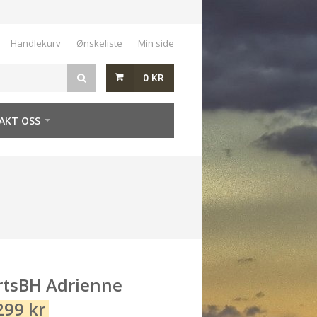
Handlekurv
Ønskeliste
Min side
0
KR
AKT OSS
tsBH Adrienne
299
kr