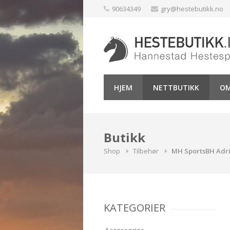
Skip
90634349
gry@hestebutikk.no
to
content
HJEM
NETTBUTIKK
OM
Butikk
Shop
Tilbehør
MH SportsBH Adr
KATEGORIER