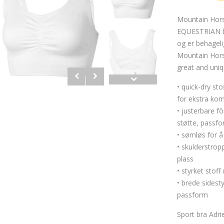
Mountain Hors
EQUESTRIAN br
og er behageli
Mountain Hors
great and uni
• quick-dry sto
for ekstra kom
• justerbare f
støtte, passf
• sømløs for å
• skulderstrop
plass
• styrket stoff
• brede sidest
passform
Sport bra Adri