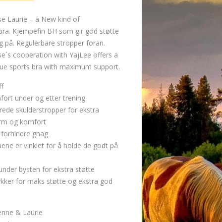
e Laurie – a New kind of
a. Kjempefin BH som gir god støtte
g på. Regulerbare stropper foran.
e´s cooperation with YajLee offers a
que sports bra with maximum support.
ff
fort under og etter trening
òrede skulderstropper for ekstra
orm og komfort
 forhindre gnag
pene er vinklet for å holde de godt på
 under bysten for ekstra støtte
ykker for maks støtte og ekstra god
enne & Laurie