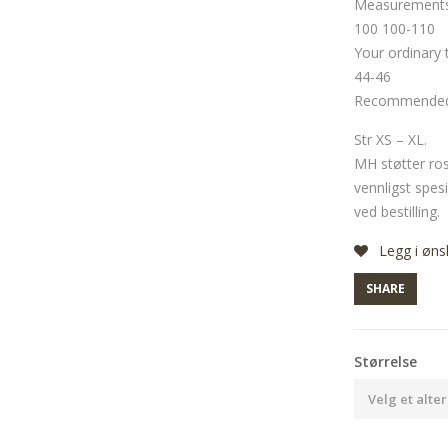
Measurements 
100 100-110
Your ordinary 
44-46
Recommended s
Str XS – XL.
MH støtter ro
vennligst spesi
ved bestilling.
Legg i øns
SHARE
Størrelse