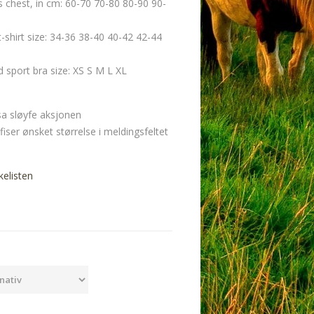
chest, in cm: 60-70 70-80 80-90 90-
t-shirt size: 34-36 38-40 40-42 42-44
port bra size: XS S M L XL
sa sløyfe aksjonen
fiser ønsket størrelse i meldingsfeltet
kelisten