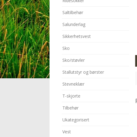
Ridesokker
Saltilbehør
Salunderlag
Sikkerhetsvest
Sko
Sko/støvler
Stallutstyr og børster
Stevneklær
T-skjorte
Tilbehør
Ukategorisert
Vest