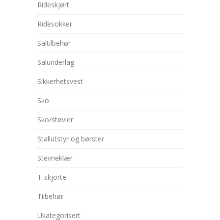
Rideskjørt
Ridesokker
Saltilbehør
Salunderlag
Sikkerhetsvest
Sko
Sko/støvler
Stallutstyr og børster
Stevneklær
T-skjorte
Tilbehør
Ukategorisert