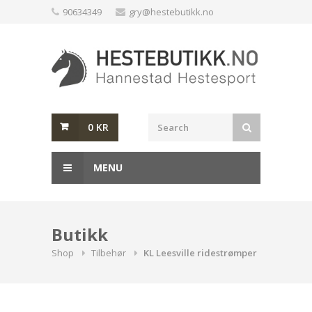
Skip
90634349
gry@hestebutikk.no
to
content
0
KR
MENU
Butikk
Shop
Tilbehør
KL Leesville ridestrømper