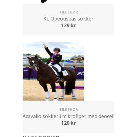
TILBEHØR
KL Opeouseas sokker
129
kr
TILBEHØR
Acavallo sokker i mikrofiber med deocell
120
kr