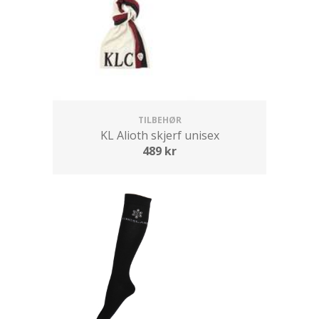
TILBEHØR
KL Alioth skjerf unisex
489
kr