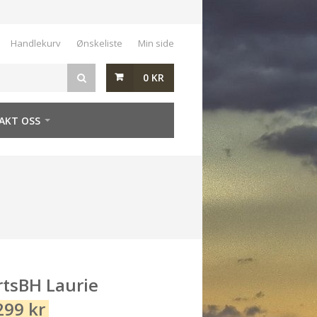
Handlekurv
Ønskeliste
Min side
0
KR
AKT OSS
tsBH Laurie
299
kr