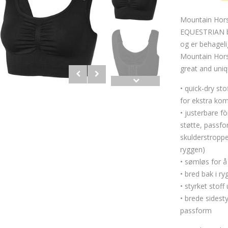
Mountain Hors
EQUESTRIAN br
og er behageli
Mountain Hors
great and uni
• quick-dry sto
for ekstra kom
• justerbare f
støtte, passf
skulderstroppe
ryggen)
• sømløs for å
• bred bak i r
• styrket stoff
• brede sidest
passform