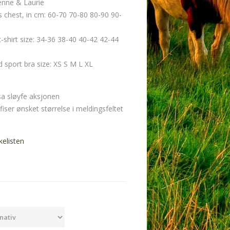
enne & Laurie
chest, in cm: 60-70 70-80 80-90 90-
t-shirt size: 34-36 38-40 40-42 42-44
port bra size: XS S M L XL
sa sløyfe aksjonen
fiser ønsket størrelse i meldingsfeltet
kelisten