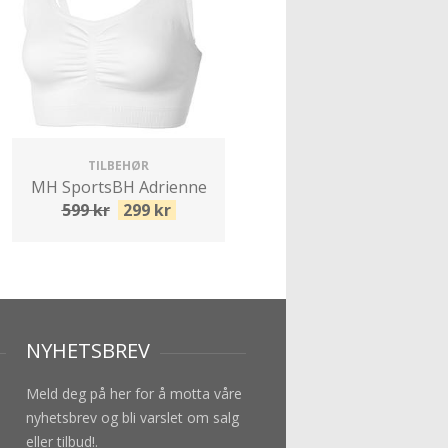
TILBEHØR
MH SportsBH Adrienne
599
kr
299
kr
NYHETSBREV
Meld deg på her for å motta våre
nyhetsbrev og bli varslet om salg
eller tilbud!.