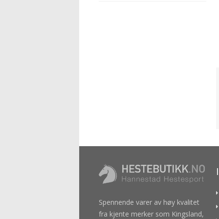
Spennende varer av høy kvalitet
fra kjente merker som Kingsland,