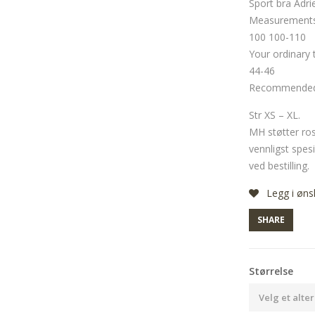
Sport bra Adri
Measurements 
100 100-110
Your ordinary 
44-46
Recommended s
Str XS – XL.
MH støtter ro
vennligst spesi
ved bestilling.
Legg i øns
SHARE
Størrelse