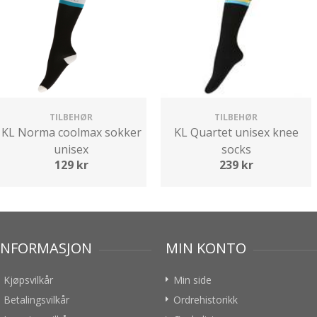
TILBEHØR
TILBEHØR
KL Norma coolmax sokker
KL Quartet unisex knee
unisex
socks
129
kr
239
kr
INFORMASJON
MIN KONTO
Kjøpsvilkår
Min side
Betalingsvilkår
Ordrehistorikk