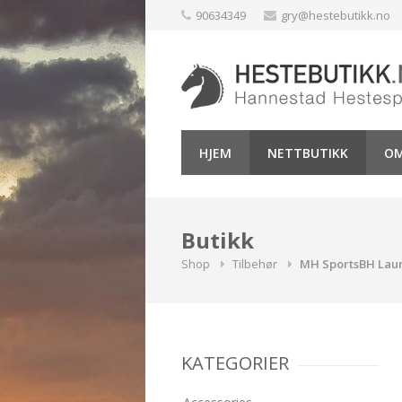
Skip
90634349
gry@hestebutikk.no
to
content
HJEM
NETTBUTIKK
OM
Butikk
Shop
Tilbehør
MH SportsBH Laur
KATEGORIER