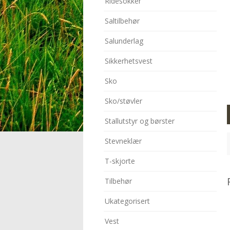
Ridesokker
Saltilbehør
Salunderlag
Sikkerhetsvest
Sko
Sko/støvler
Stallutstyr og børster
Stevneklær
T-skjorte
Tilbehør
Ukategorisert
Vest