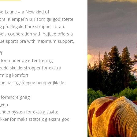
e Laurie – a New kind of
a. Kjempefin BH som gir god støtte
g på. Regulerbare stropper foran.
e´s cooperation with YajLee offers a
que sports bra with maximum support.
ff
fort under og etter trening
òrede skulderstropper for ekstra
orm og komfort
ne har også egne hemper (lik de i
 forhindre gnag
yggen
 under bysten for ekstra støtte
ykker for maks støtte og ekstra god