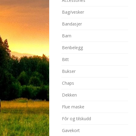
Accessories
Bag/vesker
Bandasjer
Barn
Benbelegg
Bitt
Bukser
Chaps
Dekken
Flue maske
Fôr og tilskudd
Gavekort